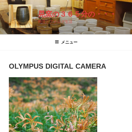
コ
ン
晃窯の３６５分の・・・
テ
陶芸とアナログ生活
ン
ツ
へ
メニュー
ス
キ
ッ
OLYMPUS DIGITAL CAMERA
プ