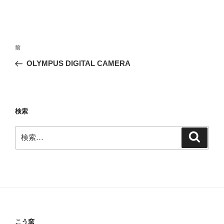
投
前
前
稿
の
OLYMPUS DIGITAL CAMERA
ナ
投
ビ
稿
ゲ
ー
検索
シ
検
検
ョ
索
索:
ン
こう窯