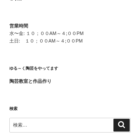
営業時間
水〜金: １０；００AM～４;００PM
土日: １０；００AM～４;００PM
ゆる～く陶芸をやってます
陶芸教室と作品作り
検索
検
検
索
索: