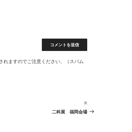
されますのでご注意ください。（スパム
次
次
の
二科展 福岡会場
投
稿