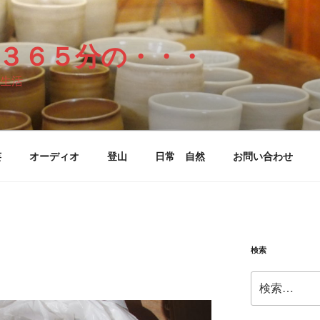
３６５分の・・・
ナログ生活
芸
オーディオ
登山
日常 自然
お問い合わせ
検索
検
索: