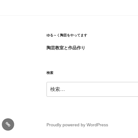
ゆる～く陶芸をやってます
陶芸教室と作品作り
検索
検
索:
gram
メ
Proudly powered by WordPress
ー
ル