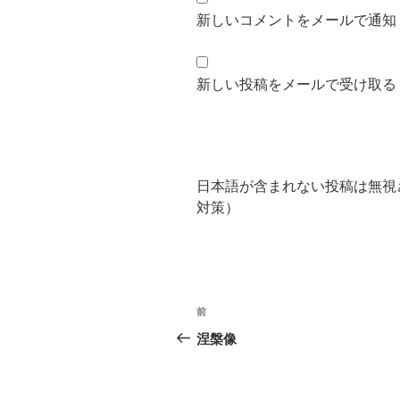
新しいコメントをメールで通知
新しい投稿をメールで受け取る
日本語が含まれない投稿は無視
対策）
投
前
前
稿
の
涅槃像
投
ナ
稿