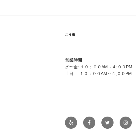
ビ
ゲ
ー
シ
こう窯
ョ
ン
営業時間
水〜金: １０；００AM～４;００PM
土日: １０；００AM～４;００PM
Yelp
Facebook
Twitter
Insta