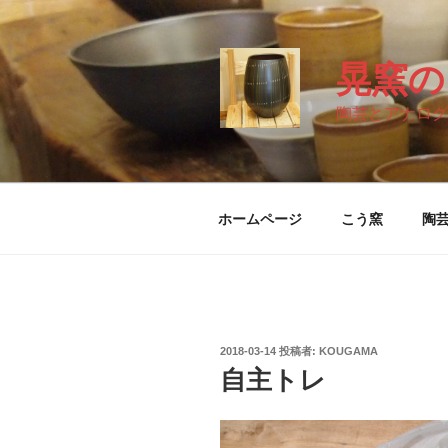
コ
ン
テ
晃窯の
ン
ツ
陶芸とア
へ
ス
キ
ッ
ホームページ
こう窯
陶
プ
投
2018-03-14
投稿者:
KOUGAMA
稿
自主トレ
日: