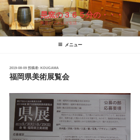
コ
ン
晃窯の３６５分の・・・
テ
陶芸とアナログ生活
ン
ツ
へ
メニュー
ス
キ
ッ
投
2019-08-09
投稿者:
KOUGAMA
プ
稿
福岡県美術展覧会
日: