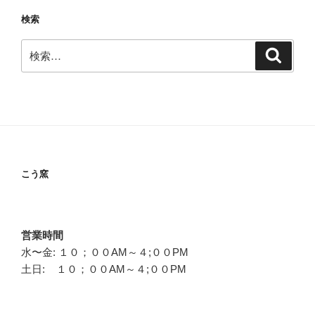
ョ
検索
ン
検
検
索
索:
こう窯
営業時間
水〜金: １０；００AM～４;００PM
土日: １０；００AM～４;００PM