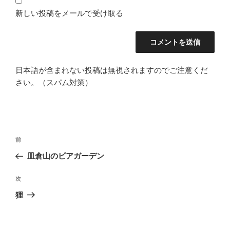
新しい投稿をメールで受け取る
日本語が含まれない投稿は無視されますのでご注意くだ
さい。（スパム対策）
投
前
前
稿
の
皿倉山のビアガーデン
ナ
投
ビ
稿
次
次
ゲ
の
狸
投
ー
稿
シ