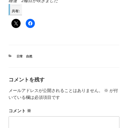
睡蓮 2輪目が咲きました
共有:
カ
日常 自然
テ
ゴ
リ
ー
コメントを残す
メールアドレスが公開されることはありません。
※
が付
いている欄は必須項目です
コメント
※