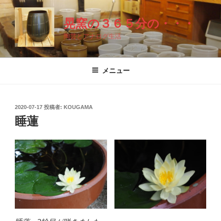
コ
ン
晃窯の３６５分の・・・
テ
陶芸とアナログ生活
ン
ツ
へ
メニュー
ス
キ
ッ
投
2020-07-17
投稿者:
KOUGAMA
プ
稿
睡蓮
日: