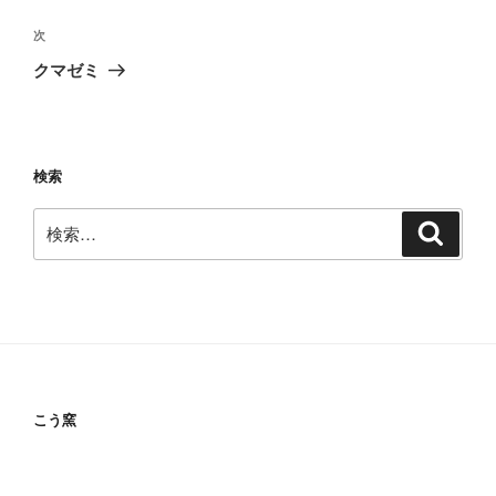
ナ
投
ビ
稿
次
次
ゲ
の
クマゼミ
投
ー
稿
シ
ョ
検索
ン
検
検
索
索:
こう窯