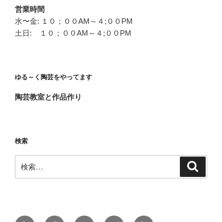
営業時間
水〜金: １０；００AM～４;００PM
土日: １０；００AM～４;００PM
ゆる～く陶芸をやってます
陶芸教室と作品作り
検索
検
検
索
索:
Yelp
Facebook
Twitter
Instagram
メ