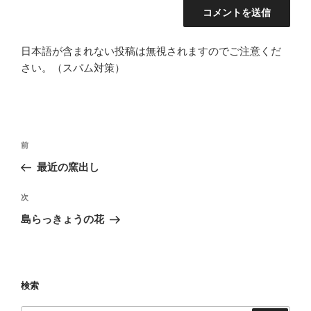
日本語が含まれない投稿は無視されますのでご注意くだ
さい。（スパム対策）
投
前
前
稿
の
最近の窯出し
ナ
投
ビ
稿
次
次
ゲ
の
島らっきょうの花
投
ー
稿
シ
ョ
検索
ン