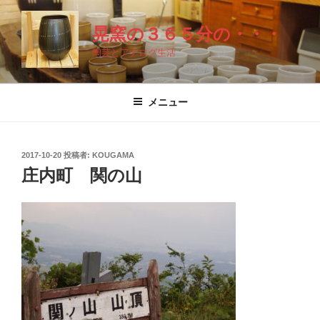
コ
ン
晃窯の３６５分の・・・
テ
陶芸とアナログ生活
ン
ツ
へ
メニュー
ス
キ
ッ
投
2017-10-20
投稿者:
KOUGAMA
プ
稿
庄内町 関の山
日: