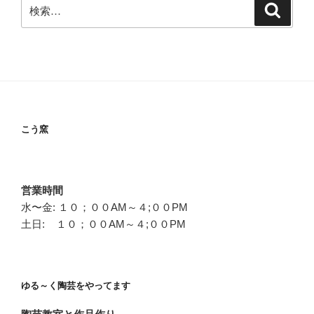
検
検
索
索:
こう窯
営業時間
水〜金: １０；００AM～４;００PM
土日: １０；００AM～４;００PM
ゆる～く陶芸をやってます