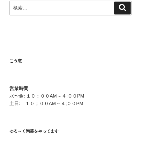
検
検
索
索:
こう窯
営業時間
水〜金: １０；００AM～４;００PM
土日: １０；００AM～４;００PM
ゆる～く陶芸をやってます