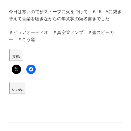
今日は寒いので薪ストーブに火をつけて ６L6 Sに繋ぎ
替えて音楽を聴きながらの年賀状の宛名書きでした
＃ピュアオーディオ ＃真空管アンプ ＃壺スピーカ
ー ＃こう窯
共有:
いいね: