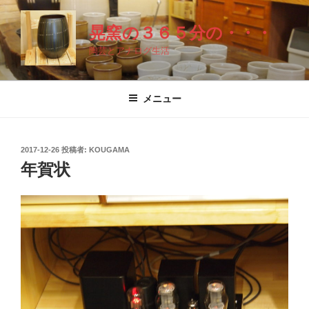
コ
ン
晃窯の３６５分の・・・
テ
陶芸とアナログ生活
ン
ツ
へ
メニュー
ス
キ
ッ
投
2017-12-26
投稿者:
KOUGAMA
プ
稿
年賀状
日: