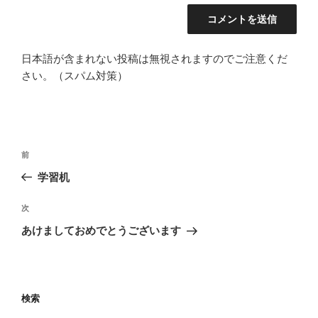
日本語が含まれない投稿は無視されますのでご注意くだ
さい。（スパム対策）
投
前
前
稿
の
学習机
ナ
投
ビ
稿
次
次
ゲ
の
あけましておめでとうございます
投
ー
稿
シ
ョ
検索
ン