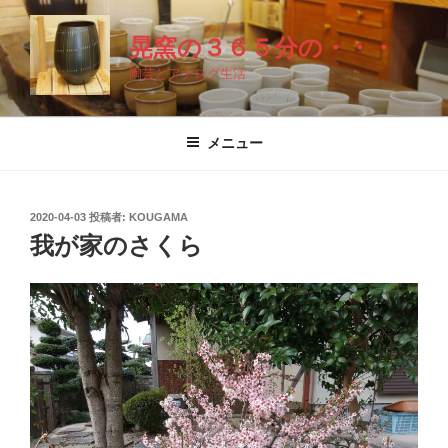
コ
ン
晃窯の３６５分の・・・
テ
陶芸とアナログ生活
ン
ツ
へ
メニュー
ス
キ
ッ
投
2020-04-03
投稿者:
KOUGAMA
プ
稿
我が家のさくら
日: