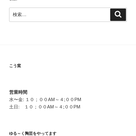
ン
検
検
索
索:
こう窯
営業時間
水〜金: １０；００AM～４;００PM
土日: １０；００AM～４;００PM
ゆる～く陶芸をやってます