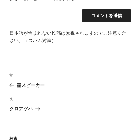
日本語が含まれない投稿は無視されますのでご注意くだ
さい。（スパム対策）
投
前
前
稿
の
壺スピーカー
ナ
投
ビ
稿
次
次
ゲ
の
クロアゲハ
投
ー
稿
シ
ョ
検索