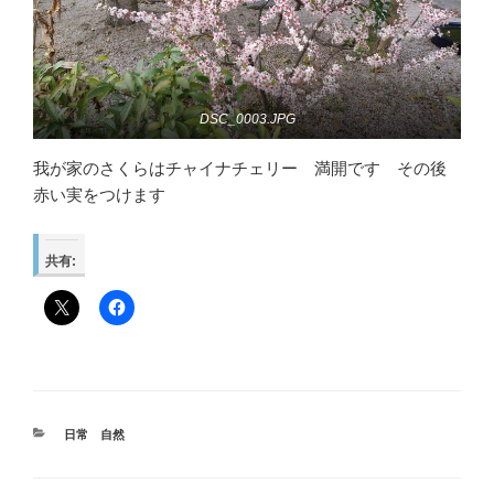
DSC_0003.JPG
我が家のさくらはチャイナチェリー 満開です その後
赤い実をつけます
共有:
カ
日常 自然
テ
ゴ
リ