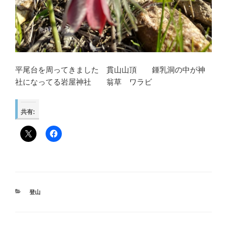
平尾台を周ってきました 貫山山頂 鍾乳洞の中が神
社になってる岩屋神社 翁草 ワラビ
共有:
カ
登山
テ
ゴ
リ