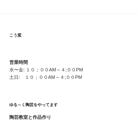
こう窯
営業時間
水〜金: １０；００AM～４;００PM
土日: １０；００AM～４;００PM
ゆる～く陶芸をやってます
陶芸教室と作品作り