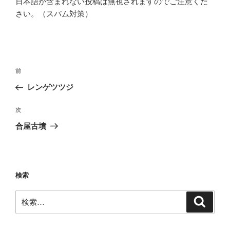
日本語が含まれない投稿は無視されますのでご注意くだ
さい。（スパム対策）
投
前
前
稿
の
レンゲツツジ
ナ
投
ビ
稿
次
次
ゲ
の
合屋古墳
投
ー
稿
シ
ョ
検索
ン
検
検
索
索: