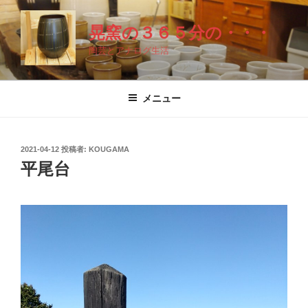
コ
ン
晃窯の３６５分の・・・
テ
陶芸とアナログ生活
ン
ツ
へ
メニュー
ス
キ
ッ
投
2021-04-12
投稿者:
KOUGAMA
プ
稿
平尾台
日: